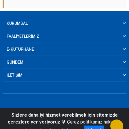
KURUMSAL
FAALİYETLERİMİZ
E-KÜTÜPHANE
GÜNDEM
İLETİŞİM
Sizlere daha iyi hizmet verebilmek için sitemizde
© 2026 Kırklareli İl Afet ve Acil Durum
çerezlere yer veriyoruz
🍪 Çerez politikamız hakkında
Müdürlüğü