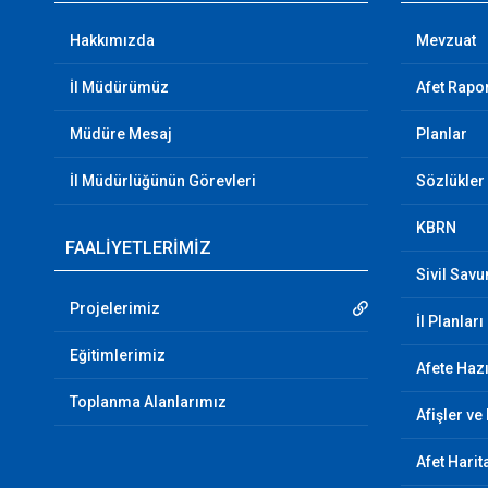
Hakkımızda
Mevzuat
İl Müdürümüz
Afet Rapor
Müdüre Mesaj
Planlar
İl Müdürlüğünün Görevleri
Sözlükler
KBRN
FAALİYETLERİMİZ
Sivil Sav
Projelerimiz
İl Planları
Eğitimlerimiz
Afete Hazı
Toplanma Alanlarımız
Afişler ve
Afet Harit