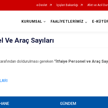
e-Devlet
İçişleri Bakanlığı
Afet ve Acil Du
KURUMSAL
FAALİYETLERİMİZ
E-KÜTÜ
AFAD İl Müdürlükleri
el Ve Araç Sayıları
r tarafından doldurulması gereken
"İtfaiye Personel ve Araç Sayı
LARI
HANE
GÜNDEM