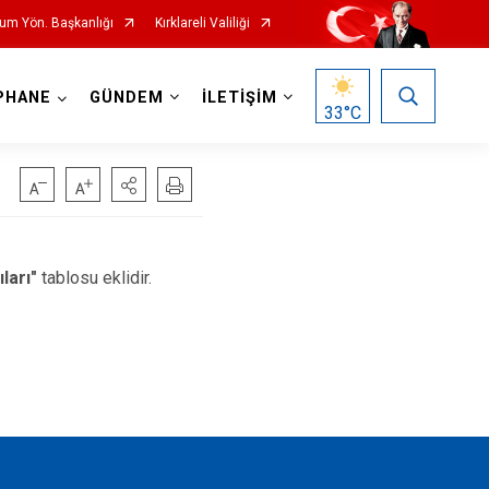
rum Yön. Başkanlığı
Kırklareli Valiliği
PHANE
GÜNDEM
İLETİŞİM
33
°C
ları"
tablosu eklidir.