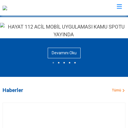
AFAD İl Müdürlükleri
Devamını Oku
Haberler
Tümü