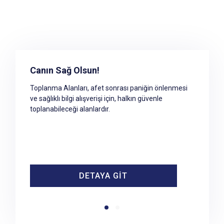
Toplanma Alanına Erişim
Canın Sağ Olsun!
Afet ve acil durumlar sonrasında geçici barınma
Toplanma Alanları, afet sonrası paniğin önlenmesi
merkezleri hazır olana kadar geçecek süre
ve sağlıklı bilgi alışverişi için, halkın güvenle
içerisinde yaşanacak paniği önlemek ve sağlıklı bilgi
toplanabileceği alanlardır.
alışverişini sağlamak amacıyla halkın tehlikeli
bölgeden uzaklaşarak toplanabileceği güvenli
alanlardır.
DETAYA GİT
DETAYA GİT